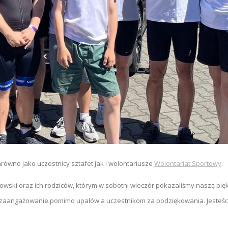
równo jako uczestnicy sztafet jak i wolontariusze
Wolontariat Sportowy
.
owski oraz ich rodziców, którym w sobotni wieczór pokazaliśmy naszą pi
ie zaangażowanie pomimo upałów a
uczestnikom za podziękowania. Jesteści