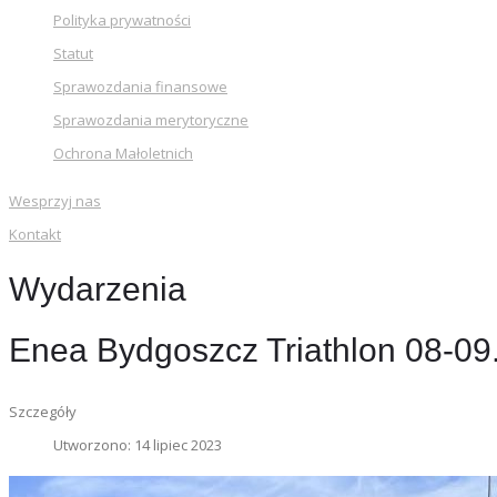
Polityka prywatności
Statut
Sprawozdania finansowe
Sprawozdania merytoryczne
Ochrona Małoletnich
Wesprzyj nas
Kontakt
Wydarzenia
Enea Bydgoszcz Triathlon 08-09
Szczegóły
Utworzono: 14 lipiec 2023