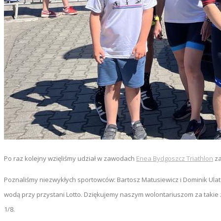
Po raz kolejny wzięliśmy udział w zawodach
Enea Bydgoszcz Triathlon
za
Poznaliśmy niezwykłych sportowców: Bartosz Matusiewicz i Dominik Ulat
wodą przy przystani Lotto. Dziękujemy naszym wolontariuszom za tak
1/8.