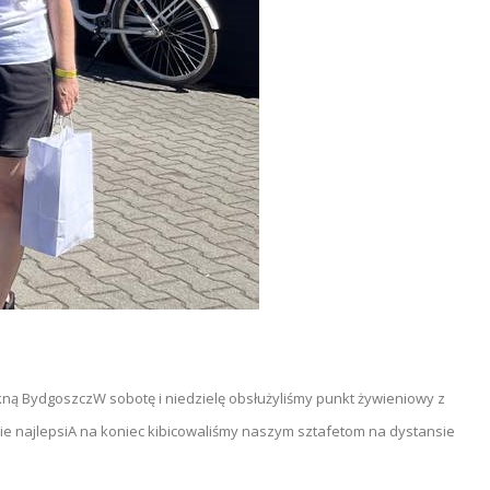
ękną Bydgoszcz
W sobotę i niedzielę obsłużyliśmy punkt żywieniowy z
e najlepsi
A na koniec kibicowaliśmy naszym sztafetom na dystansie