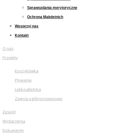
Sprawozdania merytoryczne
Ochrona Małoletnich
Wesprzyj nas
Kontakt
O nas
Projekty
Koszykówka
Pływanie
Lekkoatletyka
Zajęcia ogólnorozwojowe
Zespół
Wydarzenia
Dokumenty