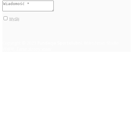
Wyślij
Copyright © 2023
Fundacja Sportolubni
. Wdrożenie: Studio
WWW,
Tanie strony www