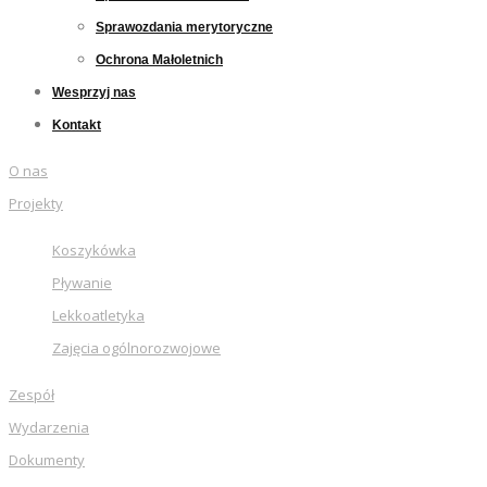
Sprawozdania merytoryczne
Ochrona Małoletnich
Wesprzyj nas
Kontakt
O nas
Projekty
Koszykówka
Pływanie
Lekkoatletyka
Zajęcia ogólnorozwojowe
Zespół
Wydarzenia
Dokumenty