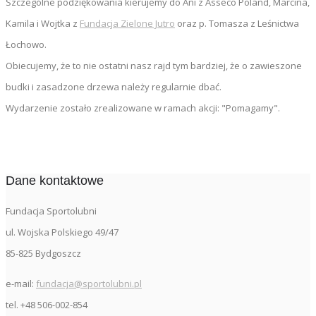
Szczególne podziękowania kierujemy do Ani z Asseco Poland, Marcina,
Kamila i Wojtka z
Fundacja Zielone Jutro
oraz p. Tomasza z Leśnictwa
Łochowo.
Obiecujemy, że to nie ostatni nasz rajd tym bardziej, że o zawieszone
budki i zasadzone drzewa należy regularnie dbać.
Wydarzenie zostało zrealizowane w ramach akcji: "Pomagamy".
Dane kontaktowe
Fundacja Sportolubni
ul. Wojska Polskiego 49/47
85-825 Bydgoszcz
e-mail:
fundacja@sportolubni.pl
tel. +48 506-002-854