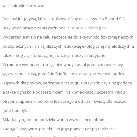
w Leśnictwie Łochowo.
Rajd był inicjatywą, którą zrealizowaliśmy dzięki Asseco Poland S.A. i
przy współpracy z zaprzyjaźnioną
Fundacja Zielone Jutro
.
Wydarzenie miało na celu zachęcenie do aktywności fizycznej naszych
podopiecznych i ich najbliższych, edukację ekologiczną najmłodszych a
także integrację fundacyjnej rodziny i naszych przyjaciół.
W ramach wydarzenia zorganizowany został przejazd rowerowy
wyznaczoną trasą, przejście ścieżką edukacyjną, wieszanie budek
lęgowych dla ptaków, sadzenie drzew, quiz przyrodniczy z nagrodami
a także ognisko z poczęstunkiem. Na koniec każdy uczestnik rajdu
otrzymał upominki od pana leśniczego a od nas - kwiaty dla pszczół
(bee-bomby).
Składamy ogromne podziękowania wszystkim osobom
zaangażowanym w projekt - od jego pomysłu aż po realizację.