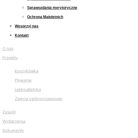
Sprawozdania merytoryczne
Ochrona Małoletnich
Wesprzyj nas
Kontakt
O nas
Projekty
Koszykówka
Pływanie
Lekkoatletyka
Zajęcia ogólnorozwojowe
Zespół
Wydarzenia
Dokumenty