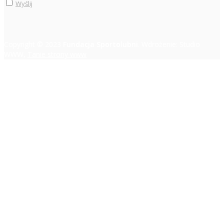
Wyślij
Copyright © 2023
Fundacja Sportolubni
. Wdrożenie: Studio
WWW,
Tanie strony www