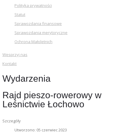
Polityka prywatności
Statut
Sprawozdania finansowe
Sprawozdania merytoryczne
Ochrona Małoletnich
Wesprzyj nas
Kontakt
Wydarzenia
Rajd pieszo-rowerowy w
Leśnictwie Łochowo
Szczegóły
Utworzono: 05 czerwiec 2023