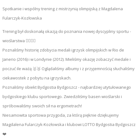
Spotkanie i wspólny trening z mistrzynią olimpijską z Magdalena
Fularczyk-Kozłowska
Trening był doskonałą okazją do poznania nowej dyscypliny sportu -
wioślarstwa 🚣‍♂️🚣‍♀️
Poznaliśmy historię zdobycia medali igrzysk olimpijskich w Rio de
Janerio (2016) i w Londynie (2012). Mieliśmy okazję zobaczyć medale i
poczuć ile ważą 🥇🥉 Oglądaliśmy albumy i z przyjemnością słuchaliśmy
ciekawostek z pobytu na igrzyskach.
Poznaliśmy obiekt Bydgostia Bydgoszcz - najbardziej utytułowanego
bydgoskiego klubu sportowego. Zwiedziliśmy basen wioślarski i
spróbowaliśmy swoich sił na ergometrach!
Niesamowita sportowa przygoda, za którą pięknie dziękujemy
Magdalena Fularczyk-Kozłowska i klubowi LOTTO Bydgostia Bydgoszcz
❤️