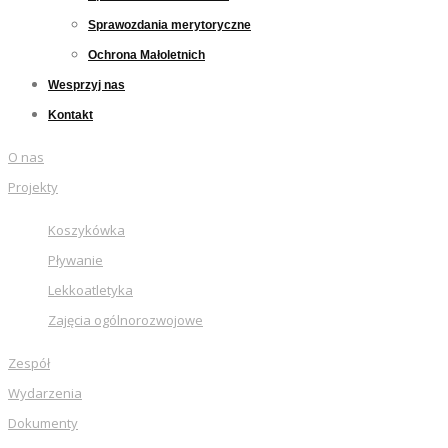
Sprawozdania merytoryczne
Ochrona Małoletnich
Wesprzyj nas
Kontakt
O nas
Projekty
Koszykówka
Pływanie
Lekkoatletyka
Zajęcia ogólnorozwojowe
Zespół
Wydarzenia
Dokumenty