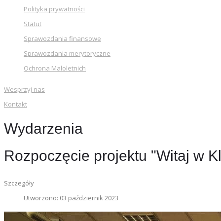
Polityka prywatności
Statut
Sprawozdania finansowe
Sprawozdania merytoryczne
Ochrona Małoletnich
Wesprzyj nas
Kontakt
Wydarzenia
Rozpoczęcie projektu "Witaj w K
Szczegóły
Utworzono: 03 październik 2023