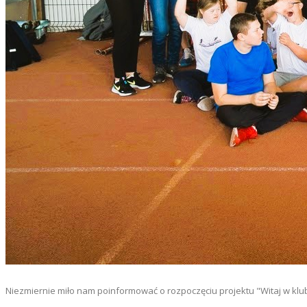
Niezmiernie miło nam poinformować o rozpoczęciu projektu "Witaj w klu