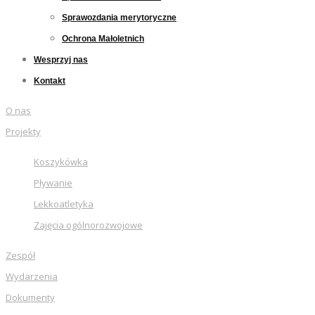
Sprawozdania merytoryczne
Ochrona Małoletnich
Wesprzyj nas
Kontakt
O nas
Projekty
Koszykówka
Pływanie
Lekkoatletyka
Zajęcia ogólnorozwojowe
Zespół
Wydarzenia
Dokumenty