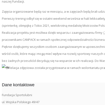
naszej Fundacji.
Zajęcia organizowane będą raz w miesiącu, a w zajęciach będą brali udzia
Pierwszy trening odbył się w ostatni weekend września w hali lekkoatl
(sprinterkę, olimpijkę z Tokio 2021, wielokrotną medalistę Mistrzostw Pol
Realizacja projektu jest możliwa dzięki wsparciu i zaangażowaniu firmy
C
pracownikami CANPACK w ramach społecznej odpowiedzialności biznes
Pięknie dziękujemy wszystkim osobom zaangażowanym w upowszechnianie s
wśród osób, które mają i mogą mieć wpływ na rozwój sportowy naszych dzie
bez żadnych przeszkód decydują się na wsparcie w ich realizacji. Do 
Relacja zdjęciowa została przygotowana w ramach wolontariatu pr
Dane kontaktowe
Fundacja Sportolubni
ul. Wojska Polskiego 49/47