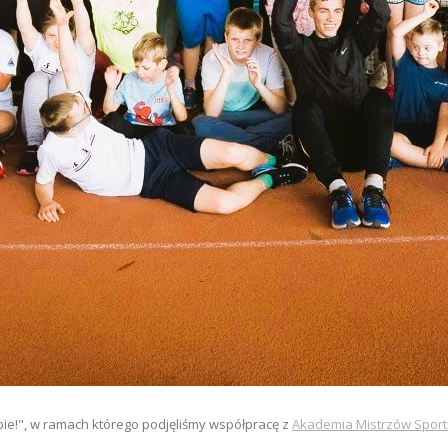
bie!", w ramach którego podjęliśmy współpracę z
Akademia Mistrzów Spor