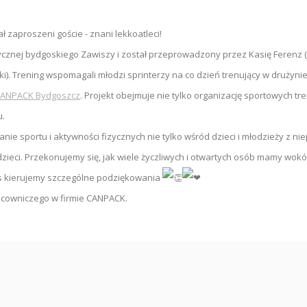
ł zaproszeni goście - znani lekkoatleci!
etycznej bydgoskiego Zawiszy i został przeprowadzony przez Kasię Ferenz
ski). Trening wspomagali młodzi sprinterzy na co dzień trenujący w drużyni
ANPACK Bydgoszcz
. Projekt obejmuje nie tylko organizację sportowych t
u.
portu i aktywności fizycznych nie tylko wśród dzieci i młodzieży z niepe
ci. Przekonujemy się, jak wiele życzliwych i otwartych osób mamy wokół sie
Was kierujemy szczególne podziękowania
acowniczego w firmie CANPACK.