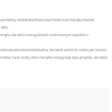
(sprinterkę, medalistkę Mistrzostw Polski) oraz Klaudię Adamek
e AMS.
reningów ale także szereg działań realizowanych wspólnie z
łnosprawnością intelektualną, ale także wśród ich rodzin jak również
bie. Są to osoby, które nie tylko inicjują tego typu projekty, ale także