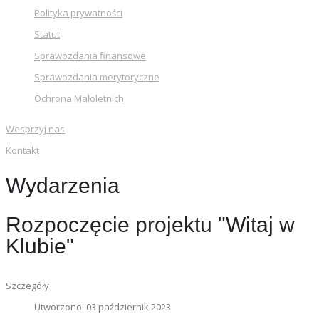
Polityka prywatności
Statut
Sprawozdania finansowe
Sprawozdania merytoryczne
Ochrona Małoletnich
Wesprzyj nas
Kontakt
Wydarzenia
Rozpoczęcie projektu "Witaj w
Klubie"
Szczegóły
Utworzono: 03 październik 2023