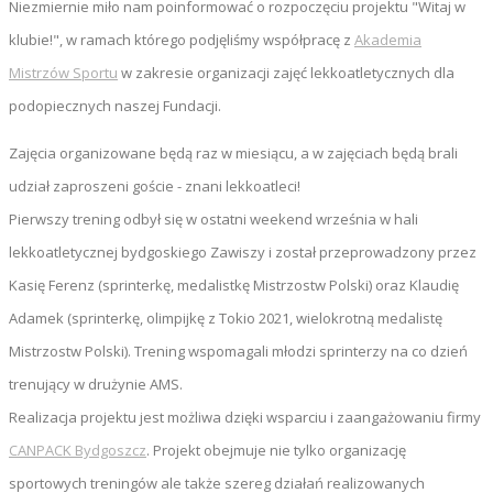
Niezmiernie miło nam poinformować o rozpoczęciu projektu "Witaj w
klubie!", w ramach którego podjęliśmy współpracę z
Akademia
Mistrzów Sportu
w zakresie organizacji zajęć lekkoatletycznych dla
podopiecznych naszej Fundacji.
Zajęcia organizowane będą raz w miesiącu, a w zajęciach będą brali
udział zaproszeni goście - znani lekkoatleci!
Pierwszy trening odbył się w ostatni weekend września w hali
lekkoatletycznej bydgoskiego Zawiszy i został przeprowadzony przez
Kasię Ferenz
(sprinterkę, medalistkę Mistrzostw Polski) oraz Klaudię
Adamek (sprinterkę, olimpijkę z Tokio 2021, wielokrotną medalistę
Mistrzostw Polski). Trening wspomagali młodzi sprinterzy na co dzień
trenujący w drużynie AMS.
Realizacja projektu jest możliwa dzięki wsparciu i zaangażowaniu firmy
CANPACK Bydgoszcz
. Projekt obejmuje nie tylko organizację
sportowych treningów ale także szereg działań realizowanych