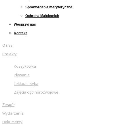
Sprawozdania merytoryczne
Ochrona Małoletnich
Wesprzyj nas
Kontakt
O nas
Projekty
Koszykówka
Pływanie
Lekkoatletyka
Zajęcia ogólnorozwojowe
Zespół
Wydarzenia
Dokumenty